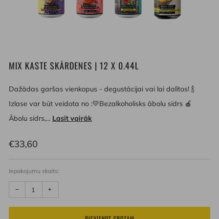
MIX KASTE SKĀRDENES | 12 X 0.44L
Dažādas garšas vienkopus - degustācijai vai lai dalītos! 🍾
Izlase var būt veidota no :💛Bezalkoholisks ābolu sidrs 🍎
Ābolu sidrs,...
Lasīt vairāk
Parastā
€33,60
cena
Iepakojumu skaits:
Samazināt
Palielināt
−
+
daudzumu
daudzumu
PIEVIENOT GROZAM