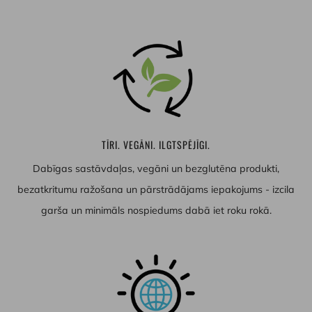
TĪRI. VEGĀNI. ILGTSPĒJĪGI.
Dabīgas sastāvdaļas, vegāni un bezglutēna produkti,
bezatkritumu ražošana un pārstrādājams iepakojums - izcila
garša un minimāls nospiedums dabā iet roku rokā.