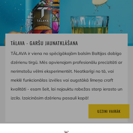
TĀLAVA - GARŠU JAUNATKLĀŠANA
TĀLAVA ir viena no spēcīgākajām balsīm Baltijas dabīgo
dzērienu tirgū. Mēs apvienojam profesionālu precizitāti ar
nerimstošu vēlmi eksperimentēt. Neatkarīgi no tā, vai
meklē funkcionālas izvēles vai augstākā līmeņa
craft
kvalitāti - esam šeit, lai nojauktu robežas starp ierasto un
izcilo. Izaicināsim dzērienu pasauli kopā!
UZZINI VAIRĀK
👋