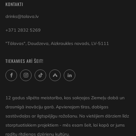
KONTAKTI
drinks@talava.lv
+371 2832 5269
"Tālavas", Daudzeva, Aizkraukles novads, LV-5111
TIEKAMIES ARĪ ŠEIT!
Facebook
Instagram
TikTok
Untappd
LinkedIn
12 gadus slīpēta meistarība, kas sakņojas Ziemeļu dabā un
drosmīgā inovāciju garā. Apvienojam tīras, dabīgas
sastāvdaļas ar ilgtspējīgu ražošanu. No vietējiem dārziem līdz
starptuatiskiem projektiem - mēs esam šeit, lai kopā ar jums
radītu rītdienas dzērienu kultūru.