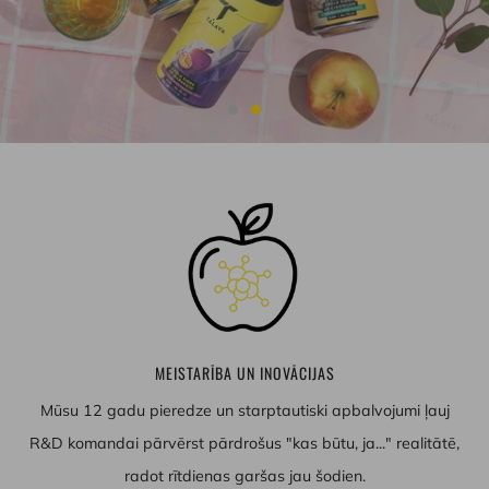
MEISTARĪBA UN INOVĀCIJAS
Mūsu 12 gadu pieredze un starptautiski apbalvojumi ļauj
R&D komandai pārvērst pārdrošus "kas būtu, ja..." realitātē,
radot rītdienas garšas jau šodien.