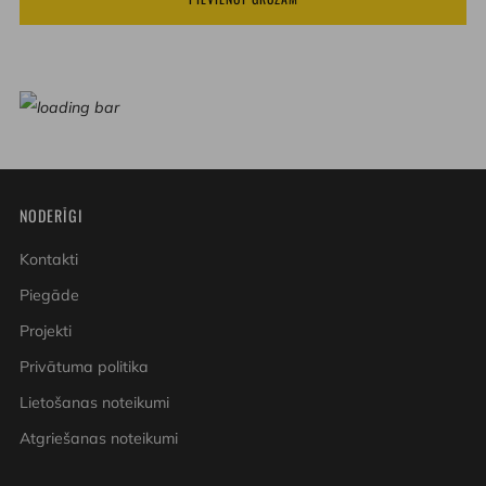
par
par
1
1
NODERĪGI
Kontakti
Piegāde
Projekti
Privātuma politika
Lietošanas noteikumi
Atgriešanas noteikumi