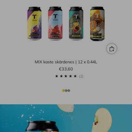
MIX kaste skārdenes | 12 x 0.44L
€33,60
2
(2)
1
2
3