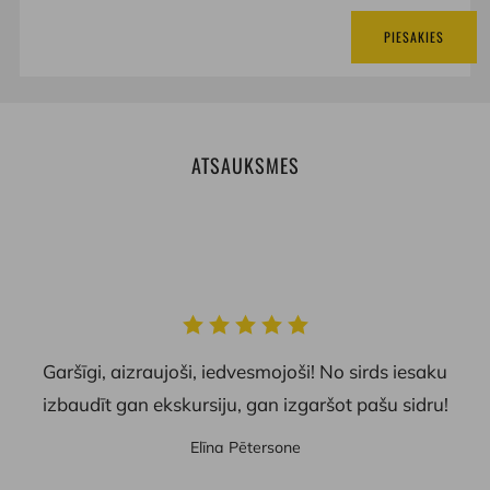
PIESAKIES
ATSAUKSMES
Garšīgi, aizraujoši, iedvesmojoši! No sirds iesaku
izbaudīt gan ekskursiju, gan izgaršot pašu sidru!
Elīna Pētersone