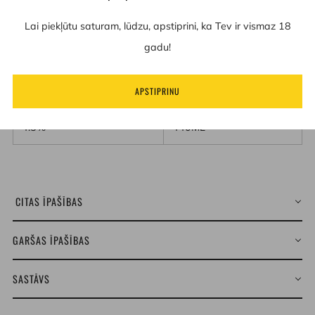
skābenie ķirši un rabarberi pārvēršas pārsteidzošā garšas
Lai piekļūtu saturam, lūdzu, apstiprini, ka Tev ir vismaz 18
baudījumā. Mēs esam Tālava - kvalitāte, tradīcijas un drosme
gadu!
inovēt.
APSTIPRINU
ABV
TILPUMS
4.5%
440ML
CITAS ĪPAŠĪBAS
GARŠAS ĪPAŠĪBAS
SASTĀVS