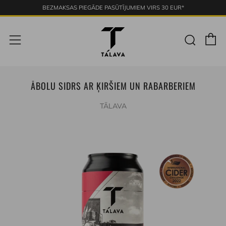
BEZMAKSAS PIEGĀDE PASŪTĪJUMIEM VIRS 30 EUR*
G
Meklē
Izvēlne
ĀBOLU SIDRS AR ĶIRŠIEM UN RABARBERIEM
TĀLAVA