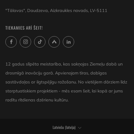
"Tālavas", Daudzeva, Aizkraukles novads, LV-5111
TIEKAMIES ARĪ ŠEIT!
Facebook
Instagram
TikTok
Untappd
LinkedIn
12 gadus slīpēta meistarība, kas sakņojas Ziemeļu dabā un
drosmīgā inovāciju garā. Apvienojam tīras, dabīgas
sastāvdaļas ar ilgtspējīgu ražošanu. No vietējiem dārziem līdz
starptuatiskiem projektiem - mēs esam šeit, lai kopā ar jums
radītu rītdienas dzērienu kultūru.
VALODA
Latviešu (latvija)