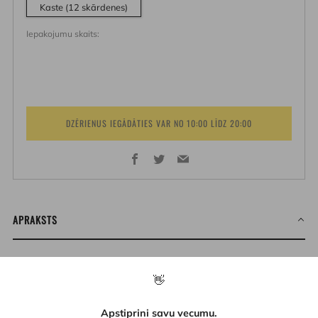
Kaste (12 skārdenes)
Iepakojumu skaits:
DZĒRIENUS IEGĀDĀTIES VAR NO 10:00 LĪDZ 20:00
Facebook
Twitter
Email
APRAKSTS
Vai ķirši jābūt saldiem? Vai rabarbers ir auglis vai dārzenis?
👋
Noskaidrosim to kopā, izaicinot ierastās sidra pasaules
robežas! Mūsu rokās Latvijas kraukšķīgie sidra āboli, ziemeļu
Apstiprini savu vecumu.