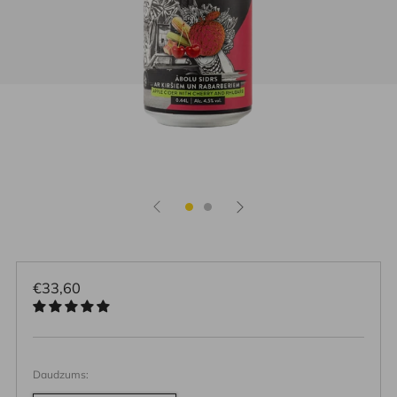
Parastā
€33,60
cena
Daudzums: