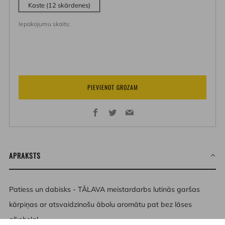
Kaste (12 skārdenes)
Iepakojumu skaits:
PIEVIENOT GROZAM
Facebook
Twitter
Email
APRAKSTS
Patiess un dabisks - TĀLAVA meistardarbs lutinās garšas
kārpiņas ar atsvaidzinošu ābolu aromātu pat bez lāses
alkohola!