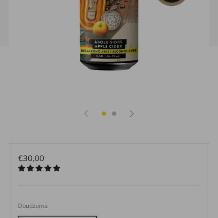
Parastā
€30,00
cena
Daudzums: