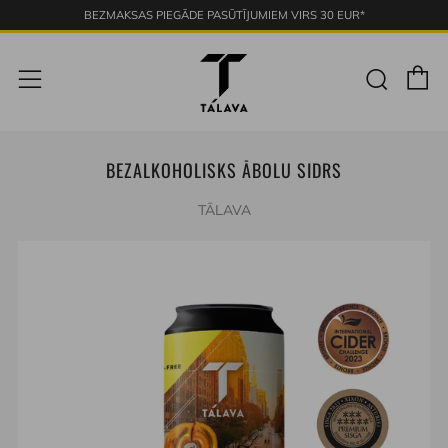
BEZMAKSAS PIEGĀDE PASŪTĪJUMIEM VIRS 30 EUR*
G
Meklē
Izvēlne
BEZALKOHOLISKS ĀBOLU SIDRS
TĀLAVA