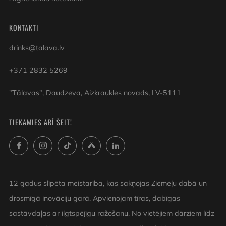
KONTAKTI
drinks@talava.lv
+371 2832 5269
"Tālavas", Daudzeva, Aizkraukles novads, LV-5111
TIEKAMIES ARĪ ŠEIT!
Facebook
Instagram
TikTok
Untappd
LinkedIn
12 gadus slīpēta meistarība, kas sakņojas Ziemeļu dabā un
drosmīgā inovāciju garā. Apvienojam tīras, dabīgas
sastāvdaļas ar ilgtspējīgu ražošanu. No vietējiem dārziem līdz